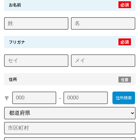
必須
お名前
必須
フリガナ
住所
任意
〒
-
住所検索