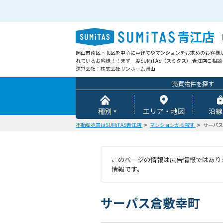
青江店
岡山市南区・北区を中心に戸建てやマンションをお求めのお客様
れているお客様！！まず一度SUMiTAS（スミタス） 青江店ご相
運営会社：株式会社サンホーム岡山
売買物件を探す
種別
エリア・地図
沿線
不動産売買はSUMiTAS青江店
マンションから探す
サーパス
このページの情報は広告情報ではありま
情報です。
サーパス倉敷幸町