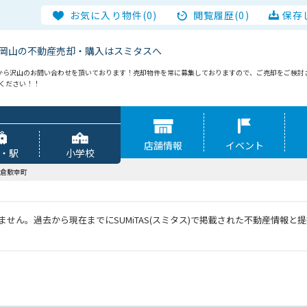
お気に入り物件(0)
閲覧履歴(0)
保存
岡山の不動産売却・購入はスミタスへ
から沢山のお問い合わせを頂いております！売却物件を常に募集しておりますので、ご売却をご検討
談ください！！
店舗情報
イベント
・駅
小学校
倉敷幸町
せん。過去から現在までにSUMiTAS(スミタス)で掲載された不動産情報