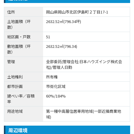
住所
岡山県岡山市北区伊島町２丁目17-1
土地面積（坪
2632.52㎡(796.34坪)
数）
総区画・戸数
51
敷地面積（坪
2632.52㎡(796.34)
数）
管理
全部委託(管理会社:日本ハウズイング株式会
社)/管理人日勤
土地権利
所有権
都市計画
市街化区域
建ぺい率／容積
60%/184%
率
用途地域
第一種中高層住居専用地域(一部近隣商業地
域)
周辺環境