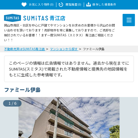
お気に入り物件(0)
閲覧履歴(0)
保存した検索条件
青江店
岡山市南区・北区を中心に戸建てやマンションをお求めのお客様から沢山のお問
い合わせを頂いております！売却物件を常に募集しておりますので、ご売却をご
検討されているお客様！！まず一度SUMiTAS（スミタス） 青江店ご相談くださ
い！！
不動産売買はSUMiTAS青江店
マンションから探す
ファミール伊島
このページの情報は広告情報ではありません。過去から現在までに
SUMiTAS(スミタス)で掲載された不動産情報と提携先の地図情報を
もとに生成した参考情報です。
ファミール伊島
1
/
6