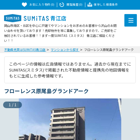
お気に入り物件(0)
閲覧履歴(0)
保存した検索条件
青江店
岡山市南区・北区を中心に戸建てやマンションをお求めのお客様から沢山のお問
い合わせを頂いております！売却物件を常に募集しておりますので、ご売却をご
検討されているお客様！！まず一度SUMiTAS（スミタス） 青江店ご相談くださ
い！！
不動産売買はSUMiTAS青江店
マンションから探す
フローレンス原尾島グランドアーク
このページの情報は広告情報ではありません。過去から現在までに
SUMiTAS(スミタス)で掲載された不動産情報と提携先の地図情報を
もとに生成した参考情報です。
フローレンス原尾島グランドアーク
1
/
1