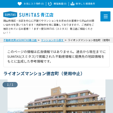
お気に入り物件(0)
閲覧履歴(0)
保存した検索条件
青江店
岡山市南区・北区を中心に戸建てやマンションをお求めのお客様から沢山のお問
い合わせを頂いております！売却物件を常に募集しておりますので、ご売却をご
検討されているお客様！！まず一度SUMiTAS（スミタス） 青江店ご相談くださ
い！！
不動産売買はSUMiTAS青江店
マンションから探す
ライオンズマンション徳吉町（使用中
このページの情報は広告情報ではありません。過去から現在までに
SUMiTAS(スミタス)で掲載された不動産情報と提携先の地図情報を
もとに生成した参考情報です。
ライオンズマンション徳吉町（使用中止）
1
/
1