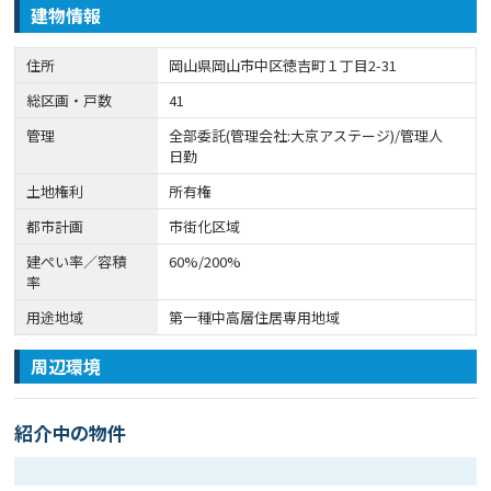
建物情報
住所
岡山県岡山市中区徳吉町１丁目2-31
総区画・戸数
41
管理
全部委託(管理会社:大京アステージ)/管理人
日勤
土地権利
所有権
都市計画
市街化区域
建ぺい率／容積
60%/200%
率
用途地域
第一種中高層住居専用地域
周辺環境
紹介中の物件