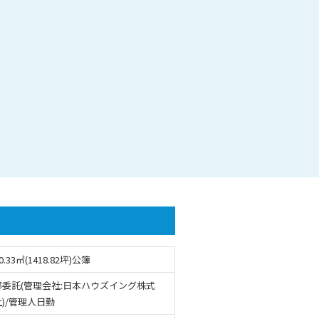
0.33㎡(1418.82坪)公簿
部委託(管理会社:日本ハウズイング株式
)/管理人日勤