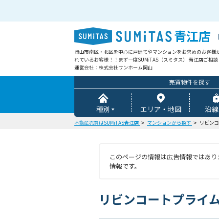
青江店
岡山市南区・北区を中心に戸建てやマンションをお求めのお客様
れているお客様！！まず一度SUMiTAS（スミタス） 青江店ご相
運営会社：株式会社サンホーム岡山
売買物件を探す
種別
エリア・地図
沿線
不動産売買はSUMiTAS青江店
マンションから探す
リビンコ
このページの情報は広告情報ではありま
情報です。
リビンコートプライ