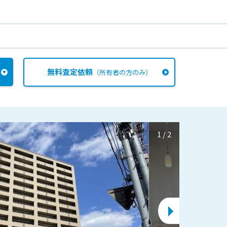
無料査定依頼
（所有者の方のみ）
1
/
2