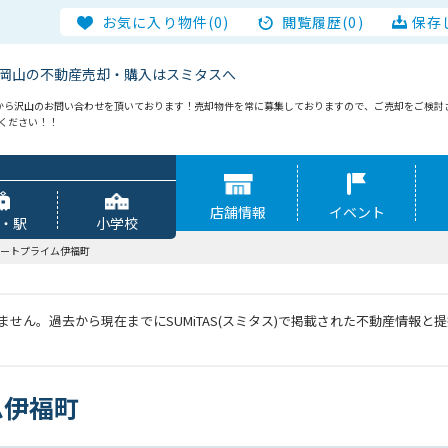
お気に入り物件(0)
閲覧履歴(0)
保存
岡山の不動産売却・購入はスミタスへ
から沢山のお問い合わせを頂いております！売却物件を常に募集しておりますので、ご売却をご検討
談ください！！
店舗情報
イベント
・駅
小学校
ートプライム伊福町
せん。過去から現在までにSUMiTAS(スミタス)で掲載された不動産情報
ム伊福町