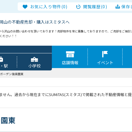
お気に入り物件(0)
閲覧履歴(0)
保存
岡山の不動産売却・購入はスミタスへ
から沢山のお問い合わせを頂いております！売却物件を常に募集しておりますので、ご売却をご検討
談ください！！
店舗情報
イベント
・駅
小学校
ガーデン後楽園東
せん。過去から現在までにSUMiTAS(スミタス)で掲載された不動産情報
楽園東