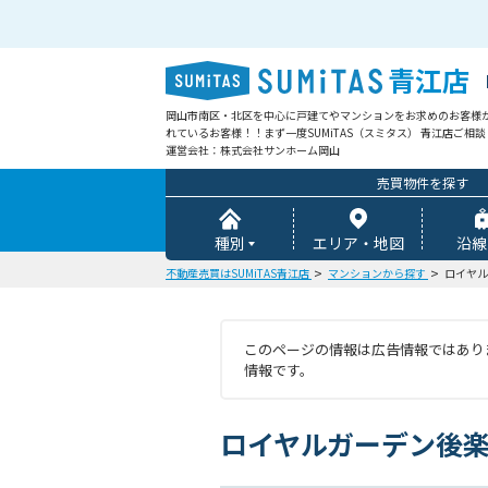
青江店
岡山市南区・北区を中心に戸建てやマンションをお求めのお客様
れているお客様！！まず一度SUMiTAS（スミタス） 青江店ご相
運営会社：株式会社サンホーム岡山
売買物件を探す
種別
エリア・地図
沿線
不動産売買はSUMiTAS青江店
マンションから探す
ロイヤル
このページの情報は広告情報ではありま
情報です。
ロイヤルガーデン後