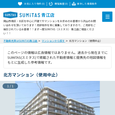
お気に入り物件(0)
閲覧履歴(0)
保存した検索条件
青江店
岡山市南区・北区を中心に戸建てやマンションをお求めのお客様から沢山のお問
い合わせを頂いております！売却物件を常に募集しておりますので、ご売却をご
検討されているお客様！！まず一度SUMiTAS（スミタス） 青江店ご相談くださ
い！！
不動産売買はSUMiTAS青江店
マンションから探す
北方マンション（使用中止）
このページの情報は広告情報ではありません。過去から現在までに
SUMiTAS(スミタス)で掲載された不動産情報と提携先の地図情報を
もとに生成した参考情報です。
北方マンション（使用中止）
1
/
1