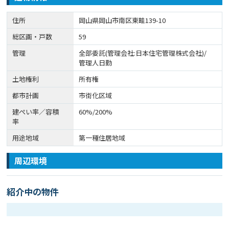
住所
岡山県岡山市南区東畦139-10
総区画・戸数
59
管理
全部委託(管理会社:日本住宅管理株式会社)/
管理人日勤
土地権利
所有権
都市計画
市街化区域
建ぺい率／容積
60%/200%
率
用途地域
第一種住居地域
周辺環境
紹介中の物件