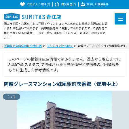
お気に入り物件(0)
閲覧履歴(0)
保存した検索条件
青江店
岡山市南区・北区を中心に戸建てやマンションをお求めのお客様から沢山のお問
い合わせを頂いております！売却物件を常に募集しておりますので、ご売却をご
検討されているお客様！！まず一度SUMiTAS（スミタス） 青江店ご相談くださ
い！！
不動産売買はSUMiTAS青江店
マンションから探す
両備グレースマンション妹尾駅前壱番
このページの情報は広告情報ではありません。過去から現在までに
SUMiTAS(スミタス)で掲載された不動産情報と提携先の地図情報を
もとに生成した参考情報です。
両備グレースマンション妹尾駅前壱番館（使用中止）
1
/
1