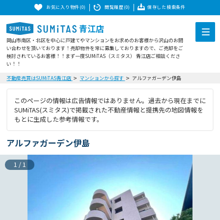
お気に入り物件(0)
閲覧履歴(0)
保存した検索条件
青江店
岡山市南区・北区を中心に戸建てやマンションをお求めのお客様から沢山のお問
い合わせを頂いております！売却物件を常に募集しておりますので、ご売却をご
検討されているお客様！！まず一度SUMiTAS（スミタス） 青江店ご相談くださ
い！！
不動産売買はSUMiTAS青江店
マンションから探す
アルファガーデン伊島
このページの情報は広告情報ではありません。過去から現在までに
SUMiTAS(スミタス)で掲載された不動産情報と提携先の地図情報を
もとに生成した参考情報です。
アルファガーデン伊島
1
/
1