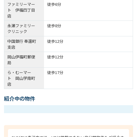
ファミリーマー
徒歩6分
ト 伊福四丁目
店
永瀬ファミリー
徒歩8分
クリニック
中国銀行 奉還町
徒歩12分
支店
岡山伊福町郵便
徒歩12分
局
ら・むーマー
徒歩17分
ト 岡山学南町
店
紹介中の物件