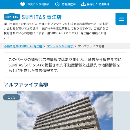
お気に入り物件(0)
閲覧履歴(0)
保存した検索条件
青江店
岡山市南区・北区を中心に戸建てやマンションをお求めのお客様から沢山のお問
い合わせを頂いております！売却物件を常に募集しておりますので、ご売却をご
検討されているお客様！！まず一度SUMiTAS（スミタス） 青江店ご相談くださ
い！！
不動産売買はSUMiTAS青江店
マンションから探す
アルファライフ高柳
このページの情報は広告情報ではありません。過去から現在までに
SUMiTAS(スミタス)で掲載された不動産情報と提携先の地図情報を
もとに生成した参考情報です。
アルファライフ高柳
1
/
5