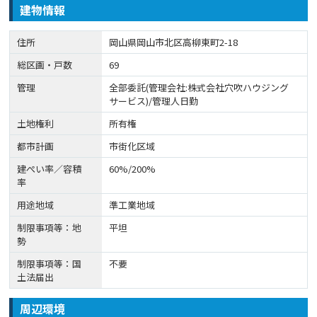
建物情報
住所
岡山県岡山市北区高柳東町2-18
総区画・戸数
69
管理
全部委託(管理会社:株式会社穴吹ハウジング
サービス)/管理人日勤
土地権利
所有権
都市計画
市街化区域
建ぺい率／容積
60%/200%
率
用途地域
準工業地域
制限事項等：地
平坦
勢
制限事項等：国
不要
土法届出
周辺環境