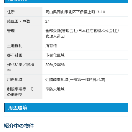
住所
岡山県岡山市北区下伊福上町17-10
総区画・戸数
24
管理
全部委託(管理会社:日本住宅管理株式会社)/
管理人巡回
土地権利
所有権
都市計画
市街化区域
建ぺい率／容積
80%/200%
率
用途地域
近隣商業地域(一部第一種住居地域)
制限事項等：そ
準防火地域
の他規制
周辺環境
紹介中の物件