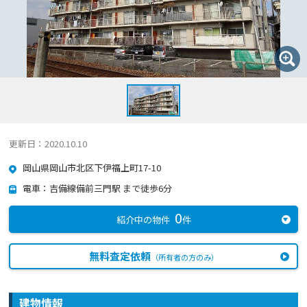
更新日：2020.10.10
岡山県岡山市北区下伊福上町17-10
電車：吉備線備前三門駅 まで徒歩6分
0
紹介中の物件
件
無料査定依頼
（所有者の方のみ）
建物情報