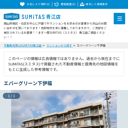
お気に入り物件(0)
閲覧履歴(0)
保存した検索条件
青江店
岡山市南区・北区を中心に戸建てやマンションをお求めのお客様から沢山のお問
い合わせを頂いております！売却物件を常に募集しておりますので、ご売却をご
検討されているお客様！！まず一度SUMiTAS（スミタス） 青江店ご相談くださ
い！！
不動産売買はSUMiTAS青江店
マンションから探す
エバーグリーン下伊福
このページの情報は広告情報ではありません。過去から現在までに
SUMiTAS(スミタス)で掲載された不動産情報と提携先の地図情報を
もとに生成した参考情報です。
エバーグリーン下伊福
1
/
1