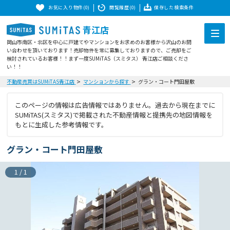
お気に入り物件(0)
閲覧履歴(0)
保存した検索条件
青江店
岡山市南区・北区を中心に戸建てやマンションをお求めのお客様から沢山のお問
い合わせを頂いております！売却物件を常に募集しておりますので、ご売却をご
検討されているお客様！！まず一度SUMiTAS（スミタス） 青江店ご相談くださ
い！！
不動産売買はSUMiTAS青江店
マンションから探す
グラン・コート門田屋敷
このページの情報は広告情報ではありません。過去から現在までに
SUMiTAS(スミタス)で掲載された不動産情報と提携先の地図情報を
もとに生成した参考情報です。
グラン・コート門田屋敷
1
/
1