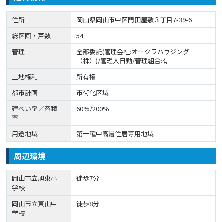
住所
岡山県岡山市中区門田屋敷３丁目7-39-6
総区画・戸数
54
管理
全部委託(管理会社:オークラハウジング
（株）)/管理人日勤/管理組合:有
土地権利
所有権
都市計画
市街化区域
建ぺい率／容積
60%/200%
率
用途地域
第一種中高層住居専用地域
周辺環境
岡山市立旭東小
徒歩7分
学校
岡山市立東山中
徒歩8分
学校