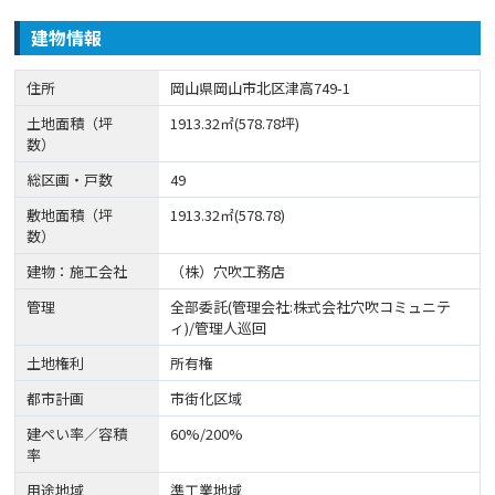
建物情報
住所
岡山県岡山市北区津高749-1
土地面積（坪
1913.32㎡(578.78坪)
数）
総区画・戸数
49
敷地面積（坪
1913.32㎡(578.78)
数）
建物：施工会社
（株）穴吹工務店
管理
全部委託(管理会社:株式会社穴吹コミュニテ
ィ)/管理人巡回
土地権利
所有権
都市計画
市街化区域
建ぺい率／容積
60%/200%
率
用途地域
準工業地域