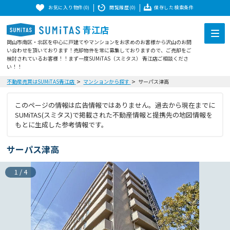
お気に入り物件(0)
閲覧履歴(0)
保存した検索条件
青江店
岡山市南区・北区を中心に戸建てやマンションをお求めのお客様から沢山のお問
い合わせを頂いております！売却物件を常に募集しておりますので、ご売却をご
検討されているお客様！！まず一度SUMiTAS（スミタス） 青江店ご相談くださ
い！！
不動産売買はSUMiTAS青江店
マンションから探す
サーパス津高
このページの情報は広告情報ではありません。過去から現在までに
SUMiTAS(スミタス)で掲載された不動産情報と提携先の地図情報を
もとに生成した参考情報です。
サーパス津高
1
/
4