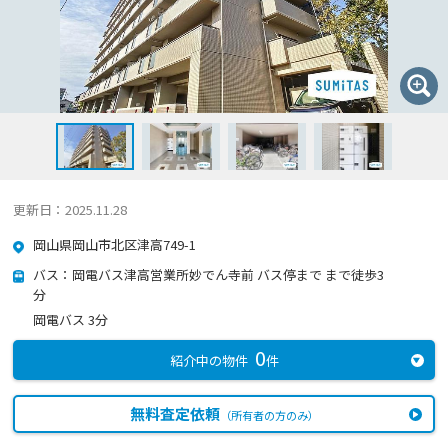
更新日：2025.11.28
岡山県岡山市北区津高749-1
バス：岡電バス津高営業所妙でん寺前 バス停まで まで徒歩3
分
岡電バス 3分
0
紹介中の物件
件
無料査定依頼
（所有者の方のみ）