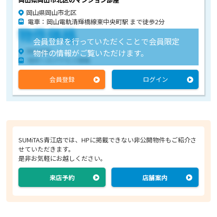
岡山県岡山市北区
電車：岡山電軌清輝橋線東中央町駅 まで徒歩2分
物件価格
会員登録を行っていただくことで会員限定
物件住所
物件の情報がご覧いただけます。
物件へのアクセス情報
会員登録
ログイン
SUMiTAS青江店では、HPに掲載できない非公開物件もご紹介さ
せていただきます。
是非お気軽にお越しください。
来店予約
店舗案内