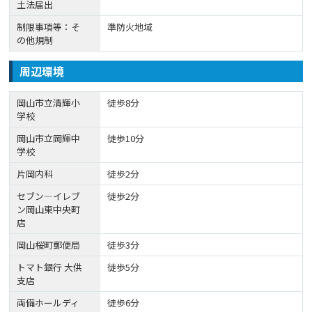
土法届出
制限事項等：そ
準防火地域
の他規制
周辺環境
岡山市立清輝小
徒歩8分
学校
岡山市立岡輝中
徒歩10分
学校
片岡内科
徒歩2分
セブン―イレブ
徒歩2分
ン岡山東中央町
店
岡山桜町郵便局
徒歩3分
トマト銀行 大供
徒歩5分
支店
両備ホールディ
徒歩6分