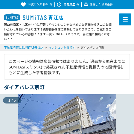
お気に入り物件(0)
閲覧履歴(0)
保存した検索条件
青江店
岡山市南区・北区を中心に戸建てやマンションをお求めのお客様から沢山のお問
い合わせを頂いております！売却物件を常に募集しておりますので、ご売却をご
検討されているお客様！！まず一度SUMiTAS（スミタス） 青江店ご相談くださ
い！！
不動産売買はSUMiTAS青江店
マンションから探す
ダイアパレス京町
このページの情報は広告情報ではありません。過去から現在までに
SUMiTAS(スミタス)で掲載された不動産情報と提携先の地図情報を
もとに生成した参考情報です。
ダイアパレス京町
1
/
5