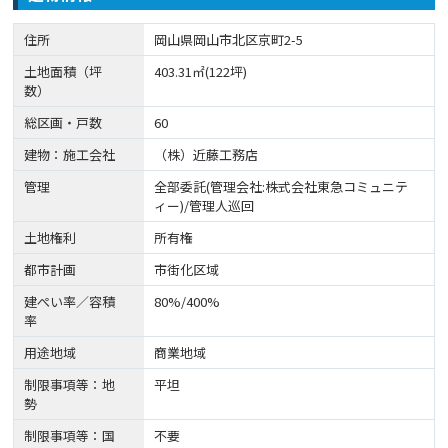
住所
岡山県岡山市北区京町2-5
土地面積（坪
403.31㎡(122坪)
数）
総区画・戸数
60
建物：施工会社
（株）近藤工務店
管理
全部委託(管理会社:株式会社東急コミュニテ
ィー)/管理人巡回
土地権利
所有権
都市計画
市街化区域
建ぺい率／容積
80%/400%
率
用途地域
商業地域
制限事項等：地
平坦
勢
制限事項等：国
不要