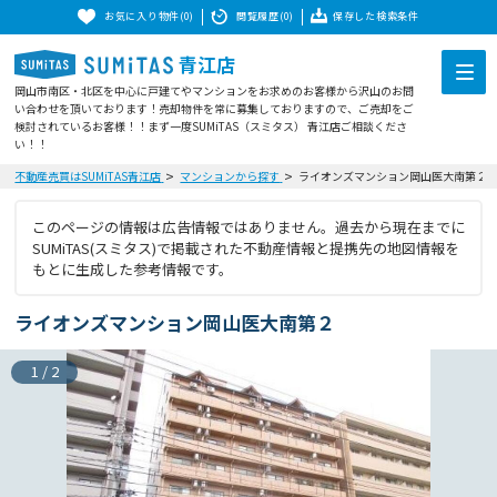
お気に入り物件(0)
閲覧履歴(0)
保存した検索条件
青江店
岡山市南区・北区を中心に戸建てやマンションをお求めのお客様から沢山のお問
い合わせを頂いております！売却物件を常に募集しておりますので、ご売却をご
検討されているお客様！！まず一度SUMiTAS（スミタス） 青江店ご相談くださ
い！！
不動産売買はSUMiTAS青江店
マンションから探す
ライオンズマンション岡山医大南第２
このページの情報は広告情報ではありません。過去から現在までに
SUMiTAS(スミタス)で掲載された不動産情報と提携先の地図情報を
もとに生成した参考情報です。
ライオンズマンション岡山医大南第２
1
/
2