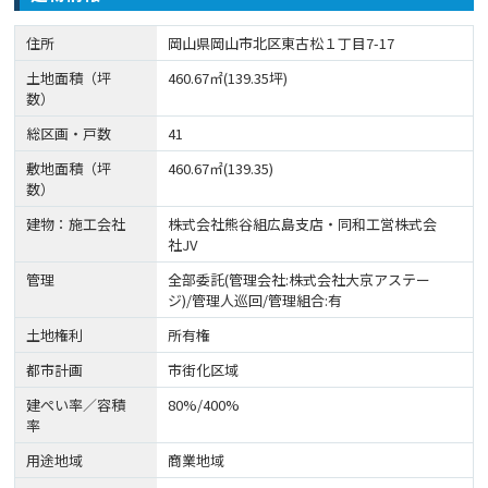
住所
岡山県岡山市北区東古松１丁目7-17
土地面積（坪
460.67㎡(139.35坪)
数）
総区画・戸数
41
敷地面積（坪
460.67㎡(139.35)
数）
建物：施工会社
株式会社熊谷組広島支店・同和工営株式会
社JV
管理
全部委託(管理会社:株式会社大京アステー
ジ)/管理人巡回/管理組合:有
土地権利
所有権
都市計画
市街化区域
建ぺい率／容積
80%/400%
率
用途地域
商業地域