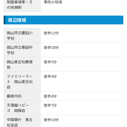
制限事項等：そ
準防火地域
の他規制
周辺環境
岡山市立鹿田小
徒歩12分
学校
岡山市立桑田中
徒歩18分
学校
岡山東古松郵便
徒歩3分
局
ファミリーマー
徒歩4分
ト 岡山東古松
店
藤原内科
徒歩4分
天満屋ハピー
徒歩7分
ズ 岡輝店
中国銀行 東古
徒歩10分
松支店