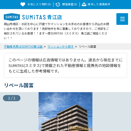
お気に入り物件(0)
閲覧履歴(0)
保存した検索条件
青江店
岡山市南区・北区を中心に戸建てやマンションをお求めのお客様から沢山のお問
い合わせを頂いております！売却物件を常に募集しておりますので、ご売却をご
検討されているお客様！！まず一度SUMiTAS（スミタス） 青江店ご相談くださ
い！！
不動産売買はSUMiTAS青江店
マンションから探す
リベール国富
このページの情報は広告情報ではありません。過去から現在までに
SUMiTAS(スミタス)で掲載された不動産情報と提携先の地図情報を
もとに生成した参考情報です。
リベール国富
1
/
1