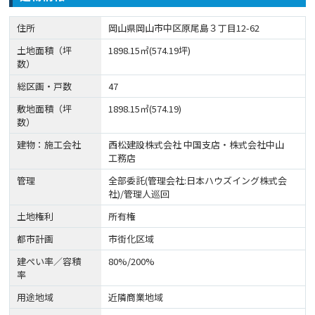
住所
岡山県岡山市中区原尾島３丁目12-62
土地面積（坪
1898.15㎡(574.19坪)
数）
総区画・戸数
47
敷地面積（坪
1898.15㎡(574.19)
数）
建物：施工会社
西松建設株式会社 中国支店・株式会社中山
工務店
管理
全部委託(管理会社:日本ハウズイング株式会
社)/管理人巡回
土地権利
所有権
都市計画
市街化区域
建ぺい率／容積
80%/200%
率
用途地域
近隣商業地域