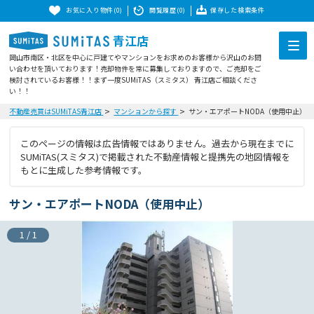
お気に入り物件(0)
閲覧履歴(0)
保存した検索条件
青江店
岡山市南区・北区を中心に戸建てやマンションをお求めのお客様から沢山のお問
い合わせを頂いております！売却物件を常に募集しておりますので、ご売却をご
検討されているお客様！！まず一度SUMiTAS（スミタス） 青江店ご相談くださ
い！！
不動産売買はSUMiTAS青江店
マンションから探す
サン・エアポートNODA（使用中止）
このページの情報は広告情報ではありません。過去から現在までに
SUMiTAS(スミタス)で掲載された不動産情報と提携先の地図情報を
もとに生成した参考情報です。
サン・エアポートNODA（使用中止）
1
/
1