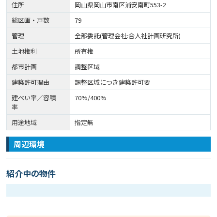
住所
岡山県岡山市南区浦安南町553-2
総区画・戸数
79
管理
全部委託(管理会社:合人社計画研究所)
土地権利
所有権
都市計画
調整区域
建築許可理由
調整区域につき建築許可要
建ぺい率／容積
70%/400%
率
用途地域
指定無
周辺環境
紹介中の物件