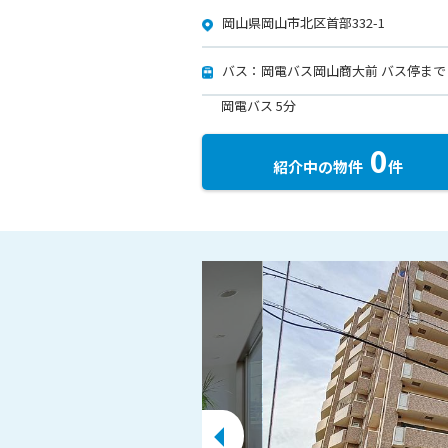
岡山県岡山市北区首部332-1
バス：岡電バス岡山商大前 バス停まで
岡電バス 5分
0
紹介中の物件
件