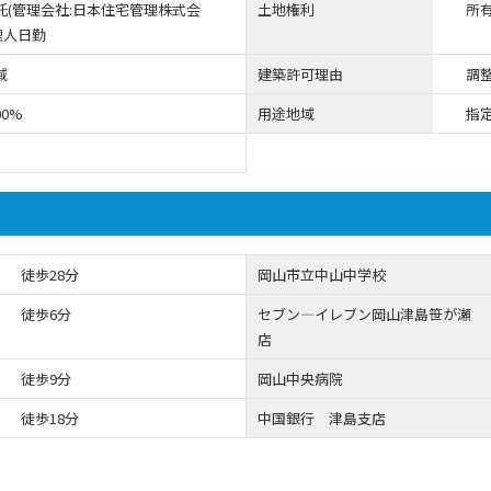
託(管理会社:日本住宅管理株式会
土地権利
所
理人日勤
域
建築許可理由
調
00%
用途地域
指
徒歩28分
岡山市立中山中学校
徒歩6分
セブン―イレブン岡山津島笹が瀬
店
徒歩9分
岡山中央病院
徒歩18分
中国銀行 津島支店