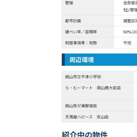
管理
全部委
社)/管
都市計画
調整区
建ぺい率／容積率
60%/2
制限事項等：地勢
平坦
周辺環境
岡山市立平津小学校
ら・むーマート 岡山商大前店
岡山笹が瀬郵便局
天満屋ハピーズ 京山店
紹介中の物件