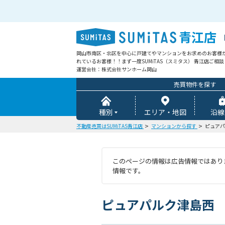
青江店
岡山市南区・北区を中心に戸建てやマンションをお求めのお客様
れているお客様！！まず一度SUMiTAS（スミタス） 青江店ご相
運営会社：株式会社サンホーム岡山
売買物件を探す
種別
エリア・地図
沿線
不動産売買はSUMiTAS青江店
マンションから探す
ピュアパ
このページの情報は広告情報ではありま
情報です。
ピュアパルク津島西