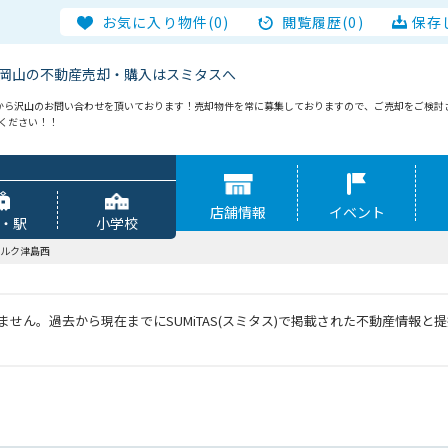
お気に入り物件(0)
閲覧履歴(0)
保存
岡山の不動産売却・購入はスミタスへ
から沢山のお問い合わせを頂いております！売却物件を常に募集しておりますので、ご売却をご検討
談ください！！
店舗情報
イベント
・駅
小学校
ルク津島西
せん。過去から現在までにSUMiTAS(スミタス)で掲載された不動産情報