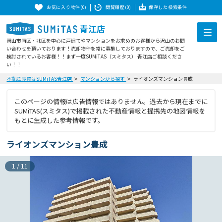
お気に入り物件(0)
閲覧履歴(0)
保存した検索条件
青江店
岡山市南区・北区を中心に戸建てやマンションをお求めのお客様から沢山のお問
い合わせを頂いております！売却物件を常に募集しておりますので、ご売却をご
検討されているお客様！！まず一度SUMiTAS（スミタス） 青江店ご相談くださ
い！！
不動産売買はSUMiTAS青江店
マンションから探す
ライオンズマンション豊成
このページの情報は広告情報ではありません。過去から現在までに
SUMiTAS(スミタス)で掲載された不動産情報と提携先の地図情報を
もとに生成した参考情報です。
ライオンズマンション豊成
1
/
11