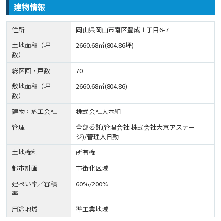
建物情報
住所
岡山県岡山市南区豊成１丁目6-7
土地面積（坪
2660.68㎡(804.86坪)
数）
総区画・戸数
70
敷地面積（坪
2660.68㎡(804.86)
数）
建物：施工会社
株式会社大本組
管理
全部委託(管理会社:株式会社大京アステー
ジ)/管理人日勤
土地権利
所有権
都市計画
市街化区域
建ぺい率／容積
60%/200%
率
用途地域
準工業地域