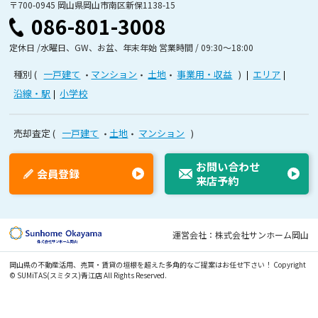
〒700-0945 岡山県岡山市南区新保1138-15
086-801-3008
定休日 /水曜日、GW、お盆、年末年始 営業時間 / 09:30〜18:00
種別
一戸建て
マンション
土地
事業用・収益
エリア
沿線・駅
小学校
売却査定
一戸建て
土地
マンション
お問い合わせ
会員登録
来店予約
運営会社：株式会社サンホーム岡山
岡山県の不動産活用、売買・賃貸の垣根を超えた多角的なご提案はお任せ下さい！
Copyright
© SUMiTAS(スミタス)青江店 All Rights Reserved.
オンライン接客可
無
無