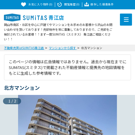
お気に入り物件(0)
閲覧履歴(0)
保存した検索条件
青江店
岡山市南区・北区を中心に戸建てやマンションをお求めのお客様から沢山のお問
い合わせを頂いております！売却物件を常に募集しておりますので、ご売却をご
検討されているお客様！！まず一度SUMiTAS（スミタス） 青江店ご相談くださ
い！！
不動産売買はSUMiTAS青江店
マンションから探す
北方マンション
このページの情報は広告情報ではありません。過去から現在までに
SUMiTAS(スミタス)で掲載された不動産情報と提携先の地図情報を
もとに生成した参考情報です。
北方マンション
1
/
2