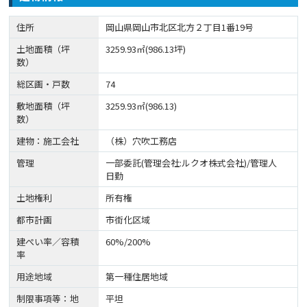
住所
岡山県岡山市北区北方２丁目1番19号
土地面積（坪
3259.93㎡(986.13坪)
数）
総区画・戸数
74
敷地面積（坪
3259.93㎡(986.13)
数）
建物：施工会社
（株）穴吹工務店
管理
一部委託(管理会社:ルクオ株式会社)/管理人
日勤
土地権利
所有権
都市計画
市街化区域
建ぺい率／容積
60%/200%
率
用途地域
第一種住居地域
制限事項等：地
平坦