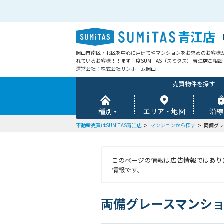
青江店
岡山市南区・北区を中心に戸建てやマンションをお求めのお客様
れているお客様！！まず一度SUMiTAS（スミタス） 青江店ご相
運営会社：株式会社サンホーム岡山
売買物件を探す
種別
エリア・地図
沿線
不動産売買はSUMiTAS青江店
マンションから探す
両備グレ
このページの情報は広告情報ではありま
情報です。
両備グレースマンショ