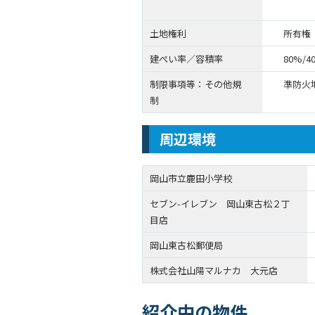
土地権利
所有権
建ぺい率／容積率
80%/4
制限事項等：その他規
準防火
制
周辺環境
岡山市立鹿田小学校
セブン-イレブン 岡山東古松２丁
目店
岡山東古松郵便局
株式会社山陽マルナカ 大元店
紹介中の物件