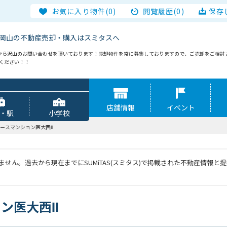
お気に入り物件(0)
閲覧履歴(0)
保存
岡山の不動産売却・購入はスミタスへ
から沢山のお問い合わせを頂いております！売却物件を常に募集しておりますので、ご売却をご検討
談ください！！
店舗情報
イベント
・駅
小学校
ースマンション医大西Ⅱ
せん。過去から現在までにSUMiTAS(スミタス)で掲載された不動産情報
ン医大西Ⅱ