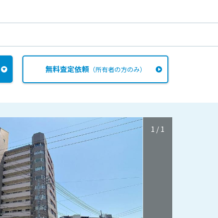
無料査定依頼
（所有者の方のみ）
1
/
1