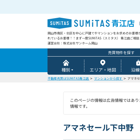
青江店
岡山市南区・北区を中心に戸建てやマンションをお求めのお客様
れているお客様！！まず一度SUMiTAS（スミタス） 青江店ご相
運営会社：株式会社サンホーム岡山
売買物件を探す
種別
エリア・地図
沿線
不動産売買はSUMiTAS青江店
マンションから探す
アマネセ
このページの情報は広告情報ではありま
情報です。
アマネセール下中野