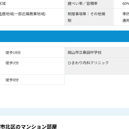
区域
建ぺい率／容積率
60
住居地域(一部近隣商業地域)
制限事項等：その他規
準
制
適
徒歩18分
岡山市立桑田中学校
徒歩3分
ひまわり内科クリニック
徒歩8分
市北区のマンション部屋