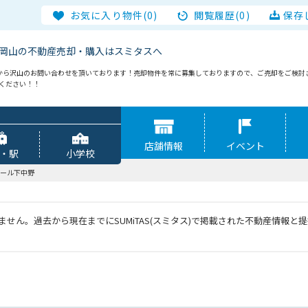
お気に入り物件(0)
閲覧履歴(0)
保存
岡山の不動産売却・購入はスミタスへ
から沢山のお問い合わせを頂いております！売却物件を常に募集しておりますので、ご売却をご検討
談ください！！
店舗情報
イベント
・駅
小学校
ール下中野
せん。過去から現在までにSUMiTAS(スミタス)で掲載された不動産情報