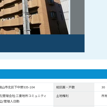
山市北区下中野335-104
総区画・戸数
30
託(管理会社:三菱地所コミュニティ
土地権利
所
社)/管理人日勤