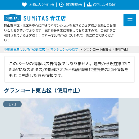
お気に入り物件(0)
閲覧履歴(0)
保存した検索条件
青江店
岡山市南区・北区を中心に戸建てやマンションをお求めのお客様から沢山のお問
い合わせを頂いております！売却物件を常に募集しておりますので、ご売却をご
検討されているお客様！！まず一度SUMiTAS（スミタス） 青江店ご相談くださ
い！！
不動産売買はSUMiTAS青江店
マンションから探す
グランコート東古松（使用中止）
このページの情報は広告情報ではありません。過去から現在までに
SUMiTAS(スミタス)で掲載された不動産情報と提携先の地図情報を
もとに生成した参考情報です。
グランコート東古松（使用中止）
1
/
1