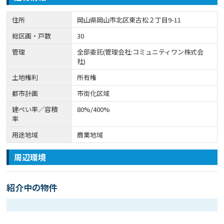
住所
岡山県岡山市北区東古松２丁目9-11
総区画・戸数
30
管理
全部委託(管理会社:コミュニティワン株式会
社)
土地権利
所有権
都市計画
市街化区域
建ぺい率／容積
80%/400%
率
用途地域
商業地域
周辺環境
紹介中の物件