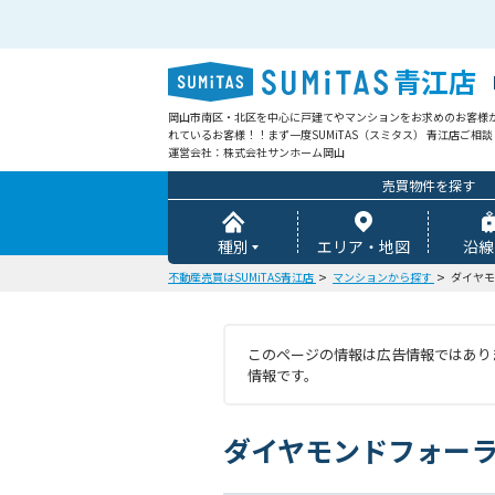
青江店
岡山市南区・北区を中心に戸建てやマンションをお求めのお客様
れているお客様！！まず一度SUMiTAS（スミタス） 青江店ご相
運営会社：株式会社サンホーム岡山
売買物件を探す
種別
エリア・地図
沿線
不動産売買はSUMiTAS青江店
マンションから探す
ダイヤモ
このページの情報は広告情報ではありま
情報です。
ダイヤモンドフォー