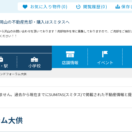
お気に入り物件(0)
閲覧履歴(0)
保存
岡山の不動産売却・購入はスミタスへ
から沢山のお問い合わせを頂いております！売却物件を常に募集しておりますので、ご売却をご検討
談ください！！
店舗情報
イベント
・駅
小学校
ンドフォーラム大供
せん。過去から現在までにSUMiTAS(スミタス)で掲載された不動産情報
ラム大供