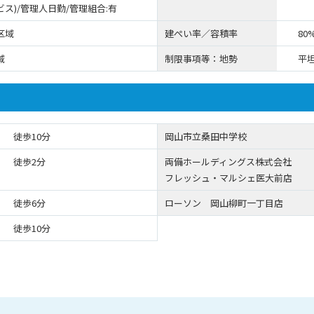
ス)/管理人日勤/管理組合:有
区域
建ぺい率／容積率
80
域
制限事項等：地勢
平
徒歩10分
岡山市立桑田中学校
徒歩2分
両備ホールディングス株式会社
フレッシュ・マルシェ医大前店
徒歩6分
ローソン 岡山柳町一丁目店
徒歩10分