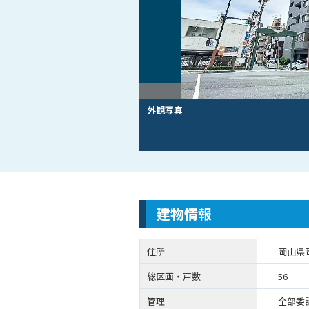
外観写真
建物情報
住所
岡山県
総区画・戸数
56
管理
全部委