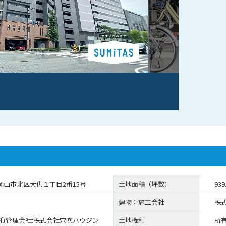
岡山市北区大供１丁目2番15号
土地面積（坪数）
939
建物：施工会社
株
託(管理会社:株式会社穴吹ハウジン
土地権利
所