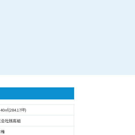
.40㎡(284.17坪)
式会社銭高組
有権