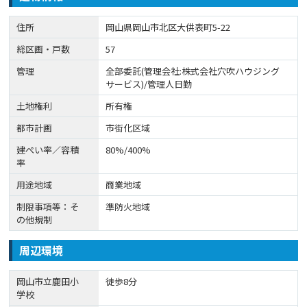
住所
岡山県岡山市北区大供表町5-22
総区画・戸数
57
管理
全部委託(管理会社:株式会社穴吹ハウジング
サービス)/管理人日勤
土地権利
所有権
都市計画
市街化区域
建ぺい率／容積
80%/400%
率
用途地域
商業地域
制限事項等：そ
準防火地域
の他規制
周辺環境
岡山市立鹿田小
徒歩8分
学校