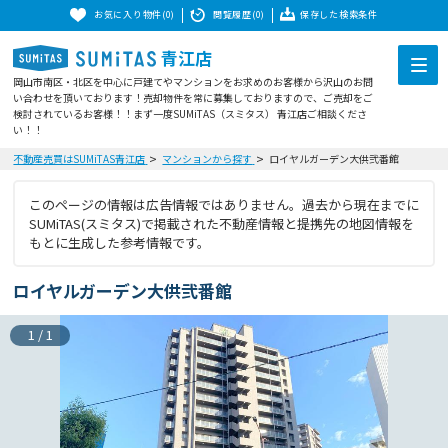
お気に入り物件(0)
閲覧履歴(0)
保存した検索条件
青江店
岡山市南区・北区を中心に戸建てやマンションをお求めのお客様から沢山のお問
い合わせを頂いております！売却物件を常に募集しておりますので、ご売却をご
検討されているお客様！！まず一度SUMiTAS（スミタス） 青江店ご相談くださ
い！！
不動産売買はSUMiTAS青江店
マンションから探す
ロイヤルガーデン大供弐番館
このページの情報は広告情報ではありません。過去から現在までに
SUMiTAS(スミタス)で掲載された不動産情報と提携先の地図情報を
もとに生成した参考情報です。
ロイヤルガーデン大供弐番館
1
/
1