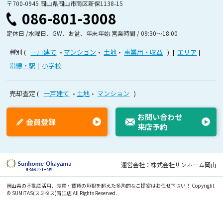
〒700-0945 岡山県岡山市南区新保1138-15
086-801-3008
定休日 /水曜日、GW、お盆、年末年始 営業時間 / 09:30〜18:00
種別
一戸建て
マンション
土地
事業用・収益
エリア
沿線・駅
小学校
売却査定
一戸建て
土地
マンション
お問い合わせ
会員登録
来店予約
運営会社：株式会社サンホーム岡山
岡山県の不動産活用、売買・賃貸の垣根を超えた多角的なご提案はお任せ下さい！
Copyright
© SUMiTAS(スミタス)青江店 All Rights Reserved.
オンライン接客可
無
無