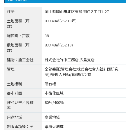
住所
岡山県岡山市北区東島田町２丁目1-27
土地面積（坪
833.48㎡(252.13坪)
数）
総区画・戸数
38
敷地面積（坪
833.48㎡(252.13)
数）
建物：施工会社
株式会社竹中工務店 広島支店
管理
全部委託(管理会社:株式会社合人社計画研究
所)/管理人日勤/管理組合:有
土地権利
所有権
都市計画
市街化区域
建ぺい率／容積
80%/400%
率
用途地域
商業地域
制限事項等：そ
準防火地域