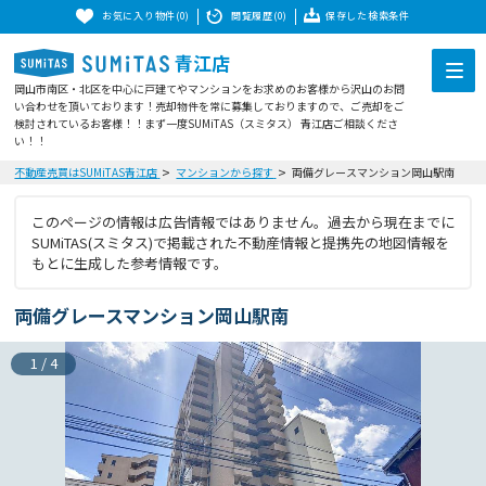
お気に入り物件(0)
閲覧履歴(0)
保存した検索条件
青江店
岡山市南区・北区を中心に戸建てやマンションをお求めのお客様から沢山のお問
い合わせを頂いております！売却物件を常に募集しておりますので、ご売却をご
検討されているお客様！！まず一度SUMiTAS（スミタス） 青江店ご相談くださ
い！！
不動産売買はSUMiTAS青江店
マンションから探す
両備グレースマンション岡山駅南
このページの情報は広告情報ではありません。過去から現在までに
SUMiTAS(スミタス)で掲載された不動産情報と提携先の地図情報を
もとに生成した参考情報です。
両備グレースマンション岡山駅南
1
/
4