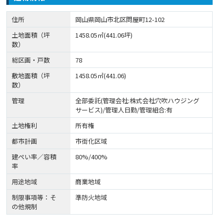
住所
岡山県岡山市北区問屋町12-102
土地面積（坪
1458.05㎡(441.06坪)
数）
総区画・戸数
78
敷地面積（坪
1458.05㎡(441.06)
数）
管理
全部委託(管理会社:株式会社穴吹ハウジング
サービス)/管理人日勤/管理組合:有
土地権利
所有権
都市計画
市街化区域
建ぺい率／容積
80%/400%
率
用途地域
商業地域
制限事項等：そ
準防火地域
の他規制