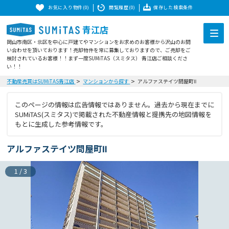
お気に入り物件(0)
閲覧履歴(0)
保存した検索条件
青江店
岡山市南区・北区を中心に戸建てやマンションをお求めのお客様から沢山のお問
い合わせを頂いております！売却物件を常に募集しておりますので、ご売却をご
検討されているお客様！！まず一度SUMiTAS（スミタス） 青江店ご相談くださ
い！！
不動産売買はSUMiTAS青江店
マンションから探す
アルファステイツ問屋町Ⅱ
このページの情報は広告情報ではありません。過去から現在までに
SUMiTAS(スミタス)で掲載された不動産情報と提携先の地図情報を
もとに生成した参考情報です。
アルファステイツ問屋町Ⅱ
1
/
3