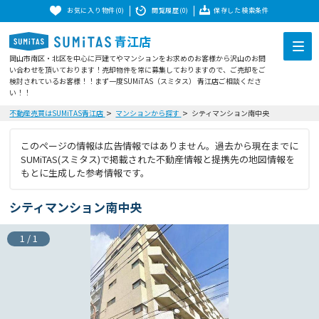
お気に入り物件(0)
閲覧履歴(0)
保存した検索条件
青江店
岡山市南区・北区を中心に戸建てやマンションをお求めのお客様から沢山のお問
い合わせを頂いております！売却物件を常に募集しておりますので、ご売却をご
検討されているお客様！！まず一度SUMiTAS（スミタス） 青江店ご相談くださ
い！！
不動産売買はSUMiTAS青江店
マンションから探す
シティマンション南中央
このページの情報は広告情報ではありません。過去から現在までに
SUMiTAS(スミタス)で掲載された不動産情報と提携先の地図情報を
もとに生成した参考情報です。
シティマンション南中央
1
/
1