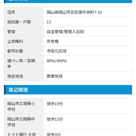
住所
岡山県岡山市北区南中央町7-15
総区画・戸数
13
管理
自主管理/管理人巡回
土地権利
所有権
都市計画
市街化区域
建ぺい率／容積
80%/400%
率
用途地域
商業地域
周辺環境
岡山市立清輝小
徒歩10分
学校
岡山市立岡輝中
徒歩12分
学校
トマト銀行 大供
徒歩3分