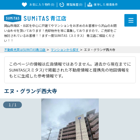
お気に入り物件(0)
閲覧履歴(0)
保存した検索条件
青江店
岡山市南区・北区を中心に戸建てやマンションをお求めのお客様から沢山のお問
い合わせを頂いております！売却物件を常に募集しておりますので、ご売却をご
検討されているお客様！！まず一度SUMiTAS（スミタス） 青江店ご相談くださ
い！！
不動産売買はSUMiTAS青江店
マンションから探す
エヌ・グランデ西大寺
このページの情報は広告情報ではありません。過去から現在までに
SUMiTAS(スミタス)で掲載された不動産情報と提携先の地図情報を
もとに生成した参考情報です。
エヌ・グランデ西大寺
1
/
1