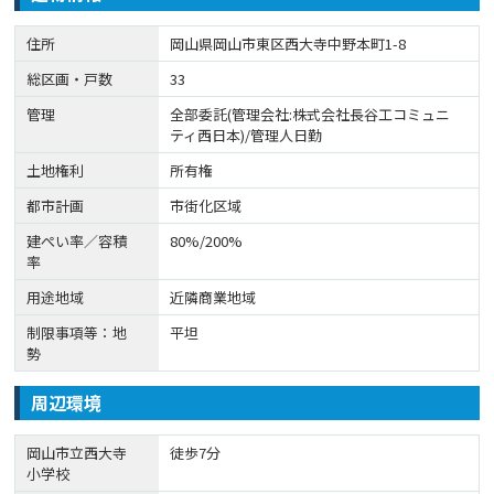
住所
岡山県岡山市東区西大寺中野本町1-8
総区画・戸数
33
管理
全部委託(管理会社:株式会社長谷工コミュニ
ティ西日本)/管理人日勤
土地権利
所有権
都市計画
市街化区域
建ぺい率／容積
80%/200%
率
用途地域
近隣商業地域
制限事項等：地
平坦
勢
周辺環境
岡山市立西大寺
徒歩7分
小学校