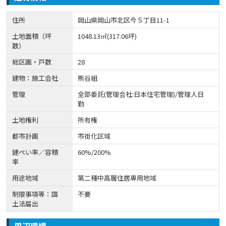
住所
岡山県岡山市北区今５丁目11-1
土地面積（坪
1048.13㎡(317.06坪)
数）
総区画・戸数
28
建物：施工会社
熊谷組
管理
全部委託(管理会社:日本住宅管理)/管理人日
勤
土地権利
所有権
都市計画
市街化区域
建ぺい率／容積
60%/200%
率
用途地域
第二種中高層住居専用地域
制限事項等：国
不要
土法届出