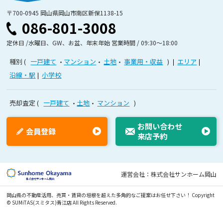
〒700-0945 岡山県岡山市南区新保1138-15
086-801-3008
定休日 /水曜日、GW、お盆、年末年始 営業時間 / 09:30〜18:00
種別
一戸建て
マンション
土地
事業用・収益
エリア
沿線・駅
小学校
売却査定
一戸建て
土地
マンション
お問い合わせ
会員登録
来店予約
運営会社：株式会社サンホーム岡山
岡山県の不動産活用、売買・賃貸の垣根を超えた多角的なご提案はお任せ下さい！
Copyright
© SUMiTAS(スミタス)青江店 All Rights Reserved.