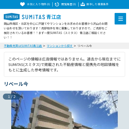
お気に入り物件(0)
閲覧履歴(0)
保存した検索条件
青江店
岡山市南区・北区を中心に戸建てやマンションをお求めのお客様から沢山のお問
い合わせを頂いております！売却物件を常に募集しておりますので、ご売却をご
検討されているお客様！！まず一度SUMiTAS（スミタス） 青江店ご相談くださ
い！！
不動産売買はSUMiTAS青江店
マンションから探す
リベール今
このページの情報は広告情報ではありません。過去から現在までに
SUMiTAS(スミタス)で掲載された不動産情報と提携先の地図情報を
もとに生成した参考情報です。
リベール今
1
/
2