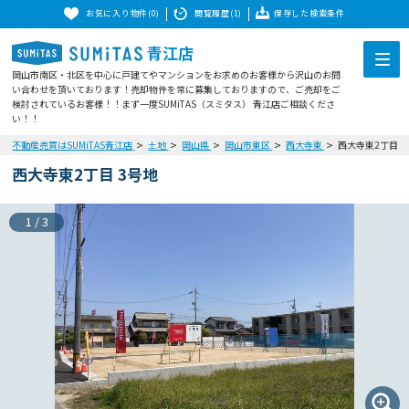
お気に入り物件(0)
閲覧履歴(1)
保存した検索条件
青江店
岡山市南区・北区を中心に戸建てやマンションをお求めのお客様から沢山のお問
い合わせを頂いております！売却物件を常に募集しておりますので、ご売却をご
検討されているお客様！！まず一度SUMiTAS（スミタス） 青江店ご相談くださ
い！！
不動産売買はSUMiTAS青江店
土地
岡山県
岡山市東区
西大寺東
西大寺東2丁目 3
西大寺東2丁目 3号地
1
/
3