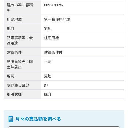
建ぺい率／容積
60%/200%
率
用途地域
第一種住居地域
地目
宅地
制限事項等：最
住宅用地
適用途
建築条件
建築条件付
制限事項等：国
不要
土法届出
現況
更地
明け渡し区分
即
取引態様
媒介
月々の支払額を調べる