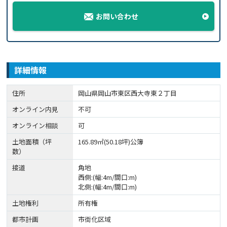
お問い合わせ
詳細情報
住所
岡山県岡山市東区西大寺東２丁目
オンライン内見
不可
オンライン相談
可
土地面積（坪
165.89㎡(50.18坪)公簿
数）
接道
角地
西側:(幅:4m/間口:m)
北側:(幅:4m/間口:m)
土地権利
所有権
都市計画
市街化区域