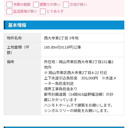
予算の範囲
間取りが良い
立地が良い
生活環境が良い
とりあえず
基本情報
物件名称
西大寺東2丁目 3号地
土地面積（坪
165.89㎡(50.18坪)公簿
数）
備考
所在地：岡山市東区西大寺東2丁目151番2
地内
※ 岡山市東区西大寺東2丁目4-22 付近
上下水道引込負担金 350,000円 ※水道メ
ーター負担金別途
境界工事負担金あり
都市計画道路（34岡416益野福治線）の計
画にかかっています
ハシモトホームズで建築をお願いします。
シンボルツリーの植栽をお願いします。