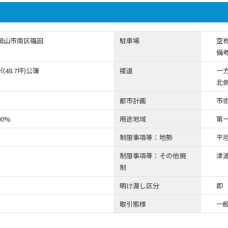
岡山市南区福田
駐車場
空
備
9㎡(48.7坪)公簿
接道
一
北側
都市計画
市
00%
用途地域
第
制限事項等：地勢
平
制限事項等：その他規
津
制
明け渡し区分
即
取引態様
一