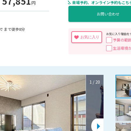
57,851
円
来場予約、オンライン予約もこち
お問い合わせ
で まで徒歩8分
お気に入り理由を
お気に入り
予算の範
生活環境
1
/
20