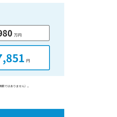
980
万円
7,851
円
済額ではありません）。