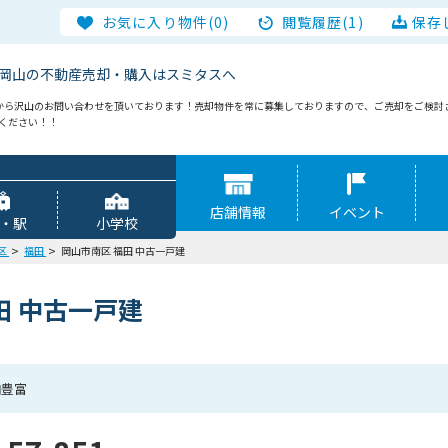
お気に入り物件(0)
閲覧履歴(1)
保存
岡山の不動産売却・購入はスミタスへ
から沢山のお問い合わせを頂いております！売却物件を常に募集しておりますので、ご売却をご検討
談ください！！
店舗情報
イベント
・駅
小学校
区
福田
岡山市南区 福田 中古一戸建
田 中古一戸建
納豊富