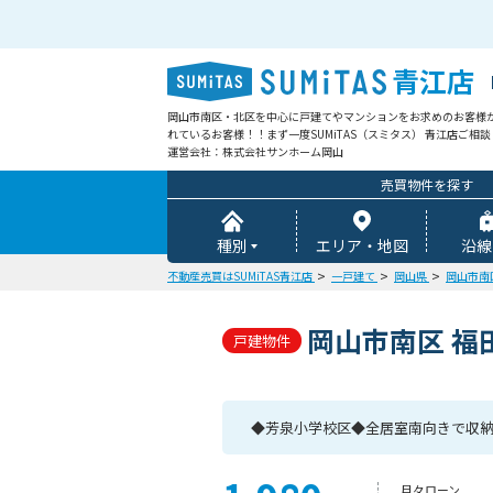
青江店
岡山市南区・北区を中心に戸建てやマンションをお求めのお客様
れているお客様！！まず一度SUMiTAS（スミタス） 青江店ご相
運営会社：株式会社サンホーム岡山
売買物件を探す
種別
エリア・地図
沿線
不動産売買はSUMiTAS青江店
一戸建て
岡山県
岡山市南
岡山市南区 福
戸建物件
◆芳泉小学校区◆全居室南向きで収
月々ローン