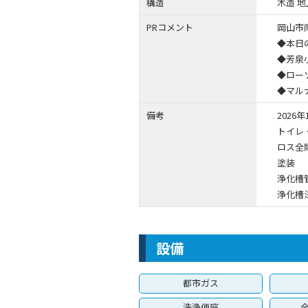
構造
木造 地
PRコメント
岡山市
◆本日
◆芳泉
◆ロー
◆マル
備考
202
トイレ
ロス全
塗装
浄化槽管
浄化槽法
設備
都市ガス
洗浄便座