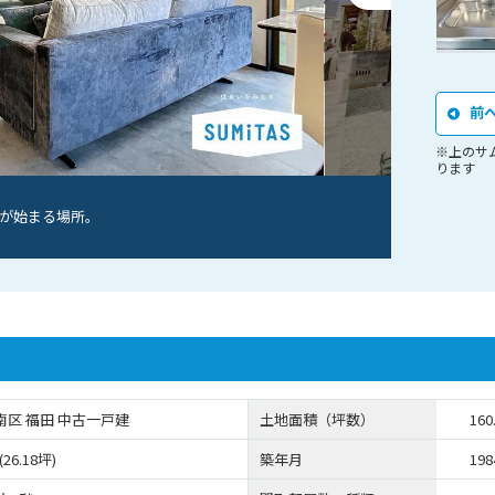
前
※上のサ
ります
が始まる場所。
南区 福田 中古一戸建
土地面積（坪数）
160
(26.18坪)
築年月
19