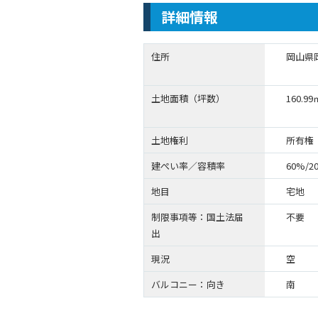
詳細情報
住所
岡山県
土地面積（坪数）
160.9
土地権利
所有権
建ぺい率／容積率
60%/2
地目
宅地
制限事項等：国土法届
不要
出
現況
空
バルコニー：向き
南