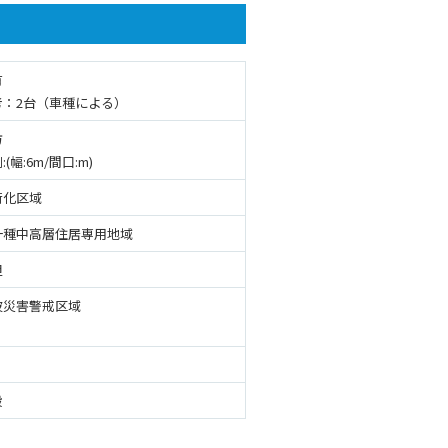
有
考：2台（車種による）
方
:(幅:6m/間口:m)
街化区域
一種中高層住居専用地域
坦
波災害警戒区域
般