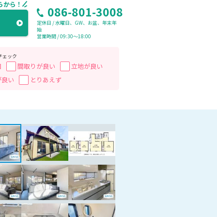
らから！
086-801-3008
定休日 / 水曜日、GW、お盆、年末年
始
営業時間 / 09:30〜18:00
チェック
囲
間取りが良い
立地が良い
が良い
とりあえず