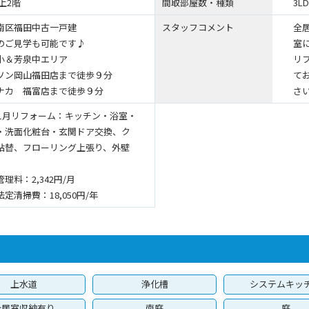
上2階
間取部屋数・種類
3LD
南区福田中古一戸建
スタッフコメント
全
のご見学も可能です♪
室
小＆芳泉中エリア
リ
ソン岡山福田店まで徒歩９分
て
ナカ 福富店まで徒歩９分
さ
6年1月リフォーム：キッチン・浴室・
・洗面化粧台・玄関ドア交換、ク
貼替、フローリング上張り、外壁
理料：2,342円/月
定清掃費：18,050円/年
上水道
浄化槽
システムキッ
全居室収納有り
南庭
庭