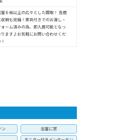
K
居室６帖以上の広々とした間取！ 各居
に収納も完備！家具付きでのお渡し・
フォーム済みの為、即入居可能となっ
おります♪お気軽にお問い合わせくだ
い！
チン
浴室に窓
モニター付きインターホン