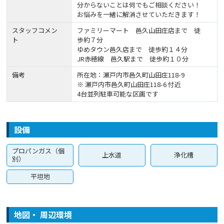
分からないことは何でもご相談ください！
お悩みを一緒に解消させていただきます！
スタッフコメン
ファミリーマート 邑久山田庄店まで 徒
ト
歩約７分
ゆめタウン邑久店まで 徒歩約１４分
JR赤穂線 邑久駅まで 徒歩約１０分
備考
所在地：瀬戸内市邑久町山田庄118-9
※ 瀬戸内市邑久町山田庄118-6 付近
4台並列駐車可能な区画です
設備
プロパンガス（個
上水道
浄化槽
別）
平坦地
地図・ 周辺環境