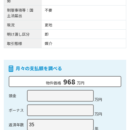
勢
制限事項等：国
不要
土法届出
現況
更地
明け渡し区分
即
取引態様
媒介
月々の支払額を調べる
968
物件価格
万円
頭金
万円
ボーナス
万円
返済年数
年