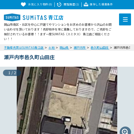
お気に入り物件(0)
閲覧履歴(1)
保存した検索条件
青江店
岡山市南区・北区を中心に戸建てやマンションをお求めのお客様から沢山のお問
い合わせを頂いております！売却物件を常に募集しておりますので、ご売却をご
検討されているお客様！！まず一度SUMiTAS（スミタス） 青江店ご相談くださ
い！！
不動産売買はSUMiTAS青江店
土地
岡山県
瀬戸内市
邑久町山田庄
瀬戸内市邑久
瀬戸内市邑久町山田庄
1
/
2