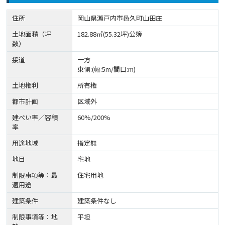
住所
岡山県瀬戸内市邑久町山田庄
土地面積（坪
182.88㎡(55.32坪)公簿
数）
接道
一方
東側:(幅:5m/間口:m)
土地権利
所有権
都市計画
区域外
建ぺい率／容積
60%/200%
率
用途地域
指定無
地目
宅地
制限事項等：最
住宅用地
適用途
建築条件
建築条件なし
制限事項等：地
平坦