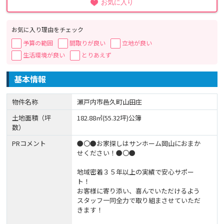
お気に入り
お気に入り理由をチェック
予算の範囲
間取りが良い
立地が良い
生活環境が良い
とりあえず
基本情報
物件名称
瀬戸内市邑久町山田庄
土地面積（坪
182.88㎡(55.32坪)公簿
数）
PRコメント
●〇●お家探しはサンホーム岡山におまか
せください！●〇●
地域密着３５年以上の実績で安心サポー
ト！
お客様に寄り添い、喜んでいただけるよう
スタッフ一同全力で取り組まさせていただ
きます！