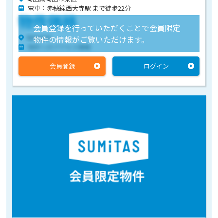
電車：赤穂線西大寺駅 まで徒歩22分
物件価格
会員登録を行っていただくことで会員限定
物件住所
物件の情報がご覧いただけます。
物件へのアクセス情報
会員登録
ログイン