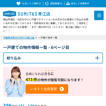
お気に入り物件(0)
閲覧履歴(0)
保存した検索条件
青江店
岡山市南区・北区を中心に戸建てやマンションをお求めのお客様から沢山のお問
い合わせを頂いております！売却物件を常に募集しておりますので、ご売却をご
検討されているお客様！！まず一度SUMiTAS（スミタス） 青江店ご相談くださ
い！！
不動産売買はSUMiTAS青江店
一戸建て物件一覧
一戸建ての物件情報一覧 - 6ページ目
絞り込み
さらに
会員になれば
473
件
の
物件が閲覧可能になります！
いますぐ会員登録
386
151
180