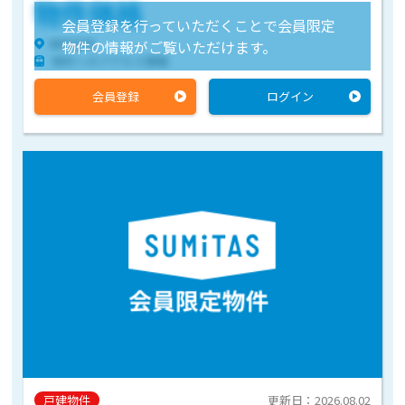
物件価格
会員登録を行っていただくことで会員限定
物件住所
物件の情報がご覧いただけます。
物件へのアクセス情報
会員登録
ログイン
戸建物件
更新日：2026.08.02