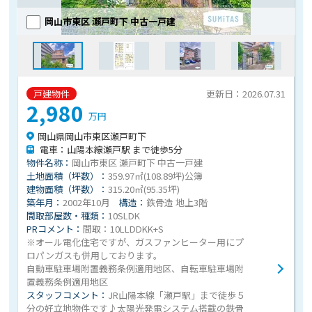
岡山市東区 瀬戸町下 中古一戸建
戸建物件
更新日：2026.07.31
2,980
万円
岡山県岡山市東区瀬戸町下
電車：山陽本線瀬戸駅 まで徒歩5分
物件名称：
岡山市東区 瀬戸町下 中古一戸建
土地面積（坪数）：
359.97㎡(108.89坪)公簿
建物面積（坪数）：
315.20㎡(95.35坪)
築年月：
2002年10月
構造：
鉄骨造 地上3階
間取部屋数・種類：
10SLDK
PRコメント：
間取：10LLDDKK+S
※オール電化住宅ですが、ガスファンヒーター用にプ
ロパンガスも併用しております。
自動車駐車場附置義務条例適用地区、自転車駐車場附
置義務条例適用地区
スタッフコメント：
JR山陽本線「瀬戸駅」まで徒歩５
分の好立地物件です♪太陽光発電システム搭載の鉄骨