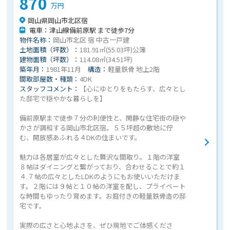
870
万円
岡山県岡山市北区宿
電車：津山線備前原駅 まで徒歩7分
物件名称：
岡山市北区 宿 中古一戸建
土地面積（坪数）：
181.91㎡(55.03坪)公簿
建物面積（坪数）：
114.08㎡(34.51坪)
築年月：
1981年11月
構造：
軽量鉄骨 地上2階
間取部屋数・種類：
4DK
スタッフコメント：
【心にゆとりをもたらす、広々とし
た邸宅で穏やかな暮らしを】
備前原駅まで徒歩７分の利便性と、閑静な住宅街の穏や
かさが調和する岡山市北区宿。５５坪超の敷地に佇
む、開放感あふれる４DKの住まいです。
魅力は各居室が広々とした贅沢な間取り。１階の洋室
８帖はダイニングと繋がっており、合わせることで約１
４.７帖の広々としたLDKのようにもお使いいただけま
す。２階には９帖と１０帖の洋室を配し、プライベート
な時間もゆったり育めます。お庭付きの軽量鉄骨造の邸
宅です。
実際の広さと心地よさを、ぜひ現地でご体感くださ