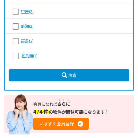
中庄(2)
庭瀬(2)
高島(2)
北長瀬(1)
検索
さらに
会員になれば
474
件
の
物件が閲覧可能になります！
いますぐ会員登録