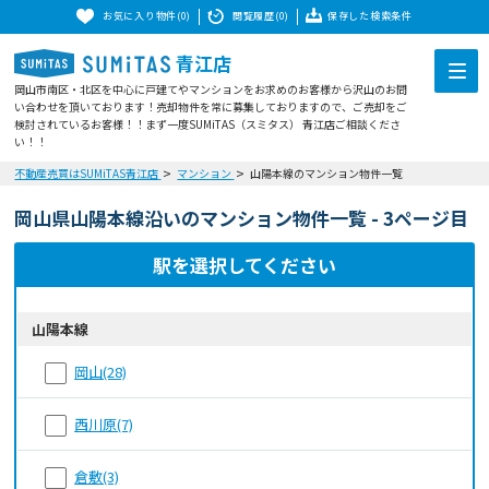
お気に入り物件(0)
閲覧履歴(0)
保存した検索条件
青江店
岡山市南区・北区を中心に戸建てやマンションをお求めのお客様から沢山のお問
い合わせを頂いております！売却物件を常に募集しておりますので、ご売却をご
検討されているお客様！！まず一度SUMiTAS（スミタス） 青江店ご相談くださ
い！！
不動産売買はSUMiTAS青江店
マンション
山陽本線のマンション物件一覧
岡山県山陽本線沿いのマンション物件一覧 - 3ページ目
駅を選択してください
山陽本線
岡山(28)
西川原(7)
倉敷(3)