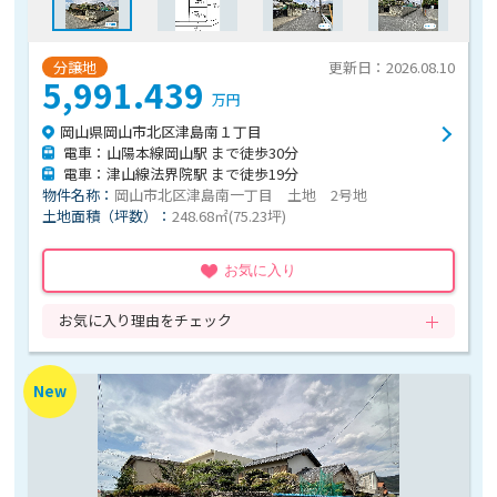
分譲地
更新日：2026.08.10
5,991.439
万円
岡山県岡山市北区津島南１丁目
電車：山陽本線岡山駅 まで徒歩30分
電車：津山線法界院駅 まで徒歩19分
物件名称：
岡山市北区津島南一丁目 土地 2号地
土地面積（坪数）：
248.68㎡(75.23坪)
お気に入り
お気に入り理由をチェック
New