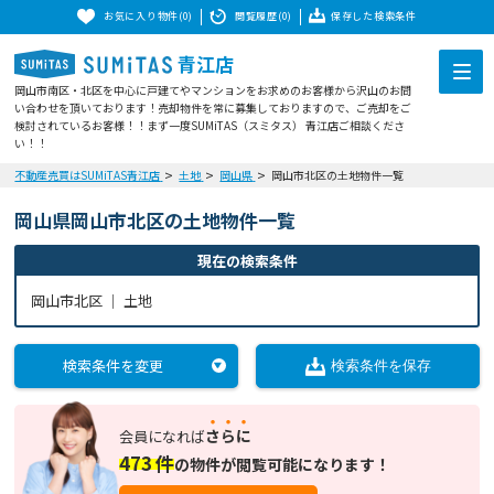
お気に入り物件(0)
閲覧履歴(0)
保存した検索条件
青江店
岡山市南区・北区を中心に戸建てやマンションをお求めのお客様から沢山のお問
い合わせを頂いております！売却物件を常に募集しておりますので、ご売却をご
検討されているお客様！！まず一度SUMiTAS（スミタス） 青江店ご相談くださ
い！！
不動産売買はSUMiTAS青江店
土地
岡山県
岡山市北区の土地物件一覧
岡山県岡山市北区の土地物件一覧
現在の検索条件
岡山市北区 ｜
土地
検索条件を変更
検索条件を保存
さらに
会員になれば
473
件
の
物件が閲覧可能になります！