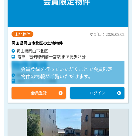
土地物件
更新日：2026.08.02
岡山県岡山市北区の土地物件
岡山県岡山市北区
電車：吉備線備前一宮駅 まで徒歩25分
物件価格
会員登録を行っていただくことで会員限定
物件住所
物件の情報がご覧いただけます。
物件へのアクセス情報
会員登録
ログイン