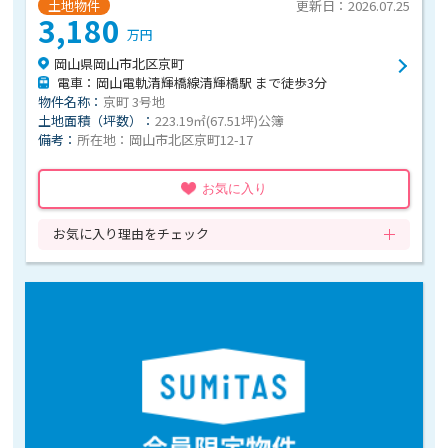
土地物件
更新日：2026.07.25
3,180
万円
岡山県岡山市北区京町
電車：岡山電軌清輝橋線清輝橋駅 まで徒歩3分
物件名称：
京町 3号地
土地面積（坪数）：
223.19㎡(67.51坪)公簿
備考：
所在地：岡山市北区京町12-17
お気に入り
お気に入り理由をチェック