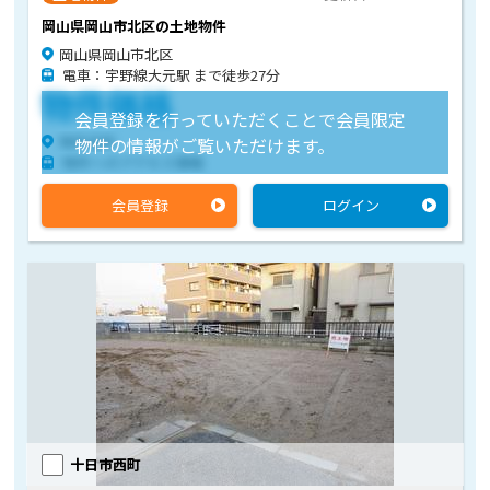
岡山県岡山市北区の土地物件
岡山県岡山市北区
電車：宇野線大元駅 まで徒歩27分
物件価格
会員登録を行っていただくことで会員限定
物件住所
物件の情報がご覧いただけます。
物件へのアクセス情報
会員登録
ログイン
十日市西町