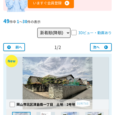
いますぐ会員登録
49
1
30
件中
〜
件の表示
3Dビュー・動画あり
1/2
前へ
次へ
New
岡山市北区津島南一丁目 土地 2号地