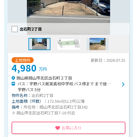
出石町2丁目
土地物件
更新日：2026.07.25
4,980
万円
岡山県岡山市北区出石町２丁目
バス：宇野バス就実高校中学校 バス停まで まで徒歩5分
宇野バス 5分
物件名称：
出石町2丁目
土地面積（坪数）：
172.56㎡(52.2坪)公簿
備考：
所在地：岡山市北区出石町2丁目342
※ 岡山市北区出石町2丁目7-16 付近
お気に入り