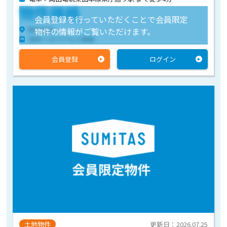
物件価格
会員登録を行っていただくことで会員限定
物件住所
物件の情報がご覧いただけます。
物件へのアクセス情報
会員登録
ログイン
土地物件
更新日：2026.07.25