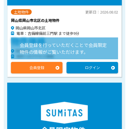
土地物件
更新日：2026.08.02
岡山県岡山市北区の土地物件
岡山県岡山市北区
電車：吉備線備前三門駅 まで徒歩9分
物件価格
会員登録を行っていただくことで会員限定
物件住所
物件の情報がご覧いただけます。
物件へのアクセス情報
会員登録
ログイン