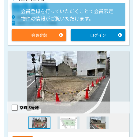
物件価格
会員登録を行っていただくことで会員限定
物件住所
物件の情報がご覧いただけます。
物件へのアクセス情報
会員登録
ログイン
京町 3号地