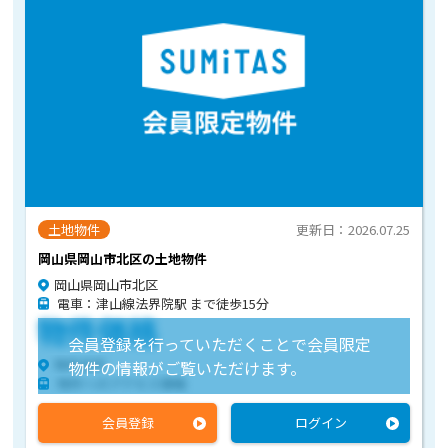
土地物件
更新日：2026.07.25
岡山県岡山市北区の土地物件
岡山県岡山市北区
電車：津山線法界院駅 まで徒歩15分
物件価格
会員登録を行っていただくことで会員限定
物件住所
物件の情報がご覧いただけます。
物件へのアクセス情報
会員登録
ログイン