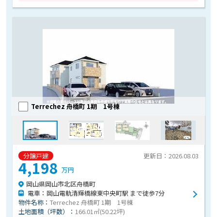
Terrechez 舟橋町 1期 1号棟
分譲戸建
更新日：2026.08.03
4,198
万円
岡山県岡山市北区舟橋町
電車：岡山電軌清輝橋線東中央町駅 まで徒歩7分
物件名称：
Terrechez 舟橋町 1期 1号棟
土地面積（坪数）：
166.01㎡(50.22坪)