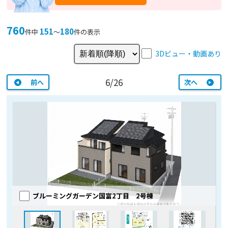
760
151
180
件中
〜
件の表示
3Dビュー・動画あり
6/26
前へ
次へ
ブルーミングガーデン国富2丁目 2号棟