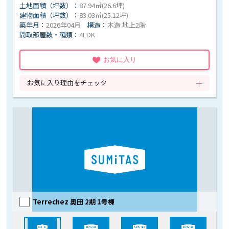
土地面積（坪数）：
87.94㎡(26.6坪)
建物面積（坪数）：
83.03㎡(25.12坪)
築年月：
2026年04月
構造：
木造 地上2階
間取部屋数・種類：
4LDK
お気に入り
お気に入り理由をチェック
Terrechez 奥田 2期 1号棟