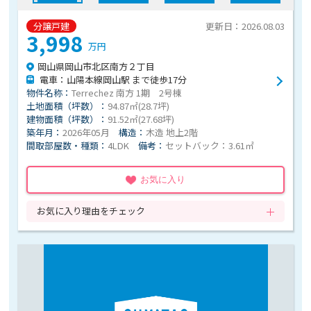
分譲戸建
更新日：2026.08.03
3,998
万円
岡山県岡山市北区南方２丁目
電車：山陽本線岡山駅 まで徒歩17分
物件名称：
Terrechez 南方 1期 2号棟
土地面積（坪数）：
94.87㎡(28.7坪)
建物面積（坪数）：
91.52㎡(27.68坪)
築年月：
2026年05月
構造：
木造 地上2階
間取部屋数・種類：
4LDK
備考：
セットバック：3.61㎡
お気に入り
お気に入り理由をチェック