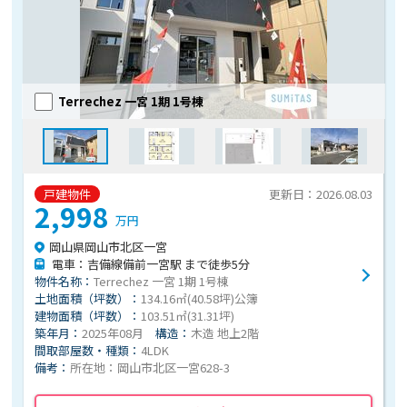
Terrechez 一宮 1期 1号棟
戸建物件
更新日：2026.08.03
2,998
万円
岡山県岡山市北区一宮
電車：吉備線備前一宮駅 まで徒歩5分
物件名称：
Terrechez 一宮 1期 1号棟
土地面積（坪数）：
134.16㎡(40.58坪)公簿
建物面積（坪数）：
103.51㎡(31.31坪)
築年月：
2025年08月
構造：
木造 地上2階
間取部屋数・種類：
4LDK
備考：
所在地：岡山市北区一宮628-3