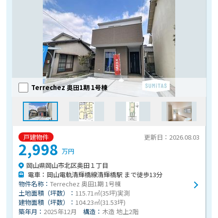
Terrechez 奥田1期 1号棟
戸建物件
更新日：2026.08.03
2,998
万円
岡山県岡山市北区奥田１丁目
電車：岡山電軌清輝橋線清輝橋駅 まで徒歩13分
物件名称：
Terrechez 奥田1期 1号棟
土地面積（坪数）：
115.71㎡(35坪)実測
建物面積（坪数）：
104.23㎡(31.53坪)
築年月：
2025年12月
構造：
木造 地上2階