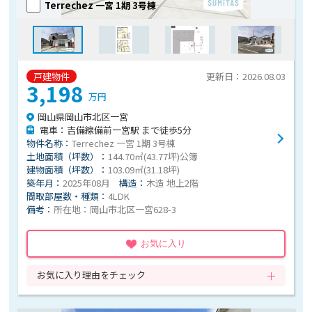
Terrechez 一宮 1期 3号棟
戸建物件
更新日：2026.08.03
3,198
万円
岡山県岡山市北区一宮
電車：吉備線備前一宮駅 まで徒歩5分
物件名称：
Terrechez 一宮 1期 3号棟
土地面積（坪数）：
144.70㎡(43.77坪)公簿
建物面積（坪数）：
103.09㎡(31.18坪)
築年月：
2025年08月
構造：
木造 地上2階
間取部屋数・種類：
4LDK
備考：
所在地：岡山市北区一宮628-3
お気に入り
お気に入り理由をチェック