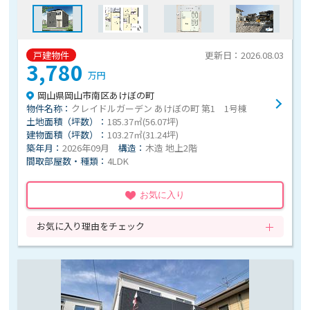
戸建物件
更新日：2026.08.03
3,780
万円
岡山県岡山市南区あけぼの町
物件名称：
クレイドルガーデン あけぼの町 第1 1号棟
土地面積（坪数）：
185.37㎡(56.07坪)
建物面積（坪数）：
103.27㎡(31.24坪)
築年月：
2026年09月
構造：
木造 地上2階
間取部屋数・種類：
4LDK
お気に入り
お気に入り理由をチェック