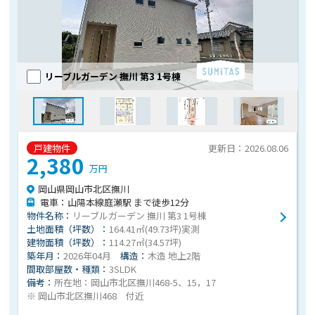
リーブルガーデン 撫川 第3 1号棟
戸建物件
更新日：2026.08.06
2,380
万円
岡山県岡山市北区撫川
電車：山陽本線庭瀬駅 まで徒歩12分
物件名称：
リーブルガーデン 撫川 第3 1号棟
土地面積（坪数）：
164.41㎡(49.73坪)実測
建物面積（坪数）：
114.27㎡(34.57坪)
築年月：
2026年04月
構造：
木造 地上2階
間取部屋数・種類：
3SLDK
備考：
所在地：岡山市北区撫川468-5、15，17
※ 岡山市北区撫川468 付近