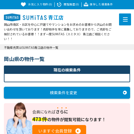
お気に入り物件(0)
閲覧履歴(0)
保存した検索条件
青江店
岡山市南区・北区を中心に戸建てやマンションをお求めのお客様から沢山のお問
い合わせを頂いております！売却物件を常に募集しておりますので、ご売却をご
検討されているお客様！！まず一度SUMiTAS（スミタス） 青江店ご相談くださ
い！！
不動産売買はSUMiTAS青江店の物件一覧
岡山県の物件一覧
現在の検索条件
検索条件を変更
さらに
会員になれば
473
件
の
物件が閲覧可能になります！
いますぐ会員登録