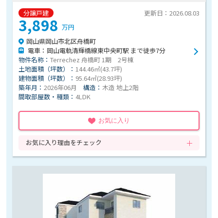
分譲戸建
更新日：2026.08.03
3,898
万円
岡山県岡山市北区舟橋町
電車：岡山電軌清輝橋線東中央町駅 まで徒歩7分
物件名称：
Terrechez 舟橋町 1期 2号棟
土地面積（坪数）：
144.46㎡(43.7坪)
建物面積（坪数）：
95.64㎡(28.93坪)
築年月：
2026年06月
構造：
木造 地上2階
間取部屋数・種類：
4LDK
お気に入り
お気に入り理由をチェック