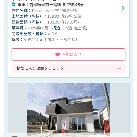
電車：吉備線備前一宮駅 まで徒歩5分
物件名称：
Terrechez 一宮 1期 2号棟
土地面積（坪数）：
128.93㎡(39坪)公簿
建物面積（坪数）：
102.26㎡(30.93坪)
築年月：
2025年08月
構造：
木造 地上2階
間取部屋数・種類：
4LDK
備考：
所在地：岡山市北区一宮628-3
お気に入り
お気に入り理由をチェック