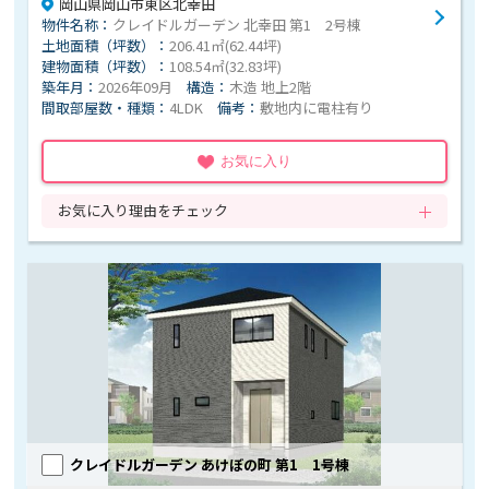
岡山県岡山市東区北幸田
物件名称：
クレイドルガーデン 北幸田 第1 2号棟
土地面積（坪数）：
206.41㎡(62.44坪)
建物面積（坪数）：
108.54㎡(32.83坪)
築年月：
2026年09月
構造：
木造 地上2階
間取部屋数・種類：
4LDK
備考：
敷地内に電柱有り
お気に入り
お気に入り理由をチェック
クレイドルガーデン あけぼの町 第1 1号棟