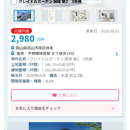
クレイドルガーデン 妹尾 第2 3号棟
分譲戸建
更新日：2026.08.03
2,980
万円
岡山県岡山市南区妹尾
電車：宇野線妹尾駅 まで徒歩10分
物件名称：
クレイドルガーデン 妹尾 第2 3号棟
土地面積（坪数）：
161.72㎡(48.92坪)
建物面積（坪数）：
102.06㎡(30.87坪)
築年月：
2026年05月
構造：
木造 地上2階
間取部屋数・種類：
4LDK
お気に入り
お気に入り理由をチェック