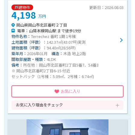
戸建物件
更新日：2026.08.03
4,198
万円
岡山県岡山市北区番町２丁目
電車：山陽本線岡山駅 まで徒歩19分
物件名称：
Terrechez 番町 1期 1号棟
土地面積（坪数）：
142.37㎡(43.07坪)実測
建物面積（坪数）：
94.40㎡(28.56坪)
築年月：
2026年01月
構造：
木造 地上2階
間取部屋数・種類：
4LDK
備考：
所在地：岡山市北区番町2丁目5番7、54番3
※ 岡山市北区番町2丁目6-15 付近
セットバック（1号棟：5.09㎡、2号棟：6.74㎡)
お気に入り
お気に入り理由をチェック