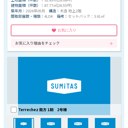
建物面積（坪数）：
87.77㎡(26.55坪)
築年月：
2026年05月
構造：
木造 地上2階
間取部屋数・種類：
4LDK
備考：
セットバック：3.61㎡
お気に入り
お気に入り理由をチェック
Terrechez 南方 1期 2号棟