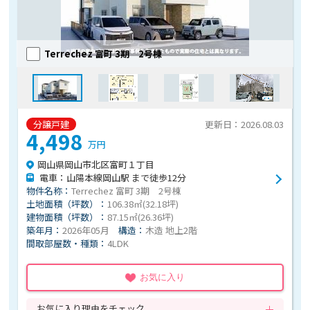
Terrechez 富町 3期 2号棟
分譲戸建
更新日：2026.08.03
4,498
万円
岡山県岡山市北区富町１丁目
電車：山陽本線岡山駅 まで徒歩12分
物件名称：
Terrechez 富町 3期 2号棟
土地面積（坪数）：
106.38㎡(32.18坪)
建物面積（坪数）：
87.15㎡(26.36坪)
築年月：
2026年05月
構造：
木造 地上2階
間取部屋数・種類：
4LDK
お気に入り
お気に入り理由をチェック