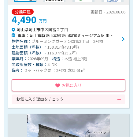
分譲戸建
更新日：2026.08.06
4,490
万円
岡山県岡山市中区国富２丁目
電車：岡山電軌東山本線東山岡電ミュージアム駅 まで徒歩18分
物件名称：
ブルーミングガーデン国富2丁目 2号棟
土地面積（坪数）：
159.31㎡(48.19坪)
建物面積（坪数）：
116.37㎡(35.2坪)
築年月：
2026年09月
構造：
木造 地上2階
間取部屋数・種類：
4LDK
備考：
セットバック要 ：2号棟 東25.61㎡
お気に入り
お気に入り理由をチェック