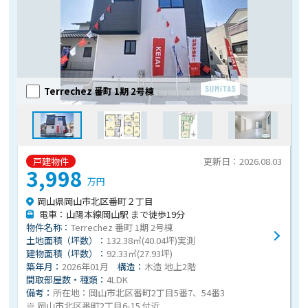
Terrechez 番町 1期 2号棟
戸建物件
更新日：2026.08.03
3,998
万円
岡山県岡山市北区番町２丁目
電車：山陽本線岡山駅 まで徒歩19分
物件名称：
Terrechez 番町 1期 2号棟
土地面積（坪数）：
132.38㎡(40.04坪)実測
建物面積（坪数）：
92.33㎡(27.93坪)
築年月：
2026年01月
構造：
木造 地上2階
間取部屋数・種類：
4LDK
備考：
所在地：岡山市北区番町2丁目5番7、54番3
※ 岡山市北区番町2丁目6-15 付近