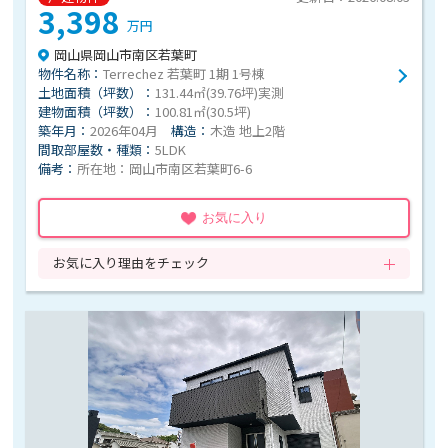
3,398
万円
岡山県岡山市南区若葉町
物件名称：
Terrechez 若葉町 1期 1号棟
土地面積（坪数）：
131.44㎡(39.76坪)実測
建物面積（坪数）：
100.81㎡(30.5坪)
築年月：
2026年04月
構造：
木造 地上2階
間取部屋数・種類：
5LDK
備考：
所在地：岡山市南区若葉町6-6
お気に入り
お気に入り理由をチェック