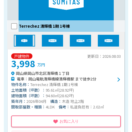
Terrechez 清輝橋 1期 1号棟
戸建物件
更新日：2026.08.03
3,998
万円
岡山県岡山市北区清輝橋１丁目
電車：岡山電軌清輝橋線清輝橋駅 まで徒歩2分
物件名称：
Terrechez 清輝橋 1期 1号棟
土地面積（坪数）：
95.61㎡(28.92坪)
建物面積（坪数）：
94.60㎡(28.62坪)
築年月：
2026年04月
構造：
木造 地上2階
間取部屋数・種類：
4LDK
備考：
私道負担有：2.02㎡
お気に入り