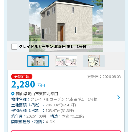
クレイドルガーデン 北幸田 第1 1号棟
分譲戸建
更新日：2026.08.03
2,280
万円
岡山県岡山市東区北幸田
物件名称：
クレイドルガーデン 北幸田 第1 1号棟
土地面積（坪数）：
206.33㎡(62.41坪)
建物面積（坪数）：
103.47㎡(31.3坪)
築年月：
2026年09月
構造：
木造 地上2階
間取部屋数・種類：
4LDK