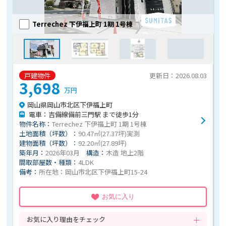
Terrechez 下伊福上町 1期 1号棟
戸建物件
更新日：2026.08.03
3,698
万円
岡山県岡山市北区下伊福上町
電車：吉備線備前三門駅 まで徒歩1分
物件名称：
Terrechez 下伊福上町 1期 1号棟
土地面積（坪数）：
90.47㎡(27.37坪)実測
建物面積（坪数）：
92.20㎡(27.89坪)
築年月：
2026年03月
構造：
木造 地上2階
間取部屋数・種類：
4LDK
備考：
所在地：岡山市北区下伊福上町15-24
お気に入り
お気に入り理由をチェック